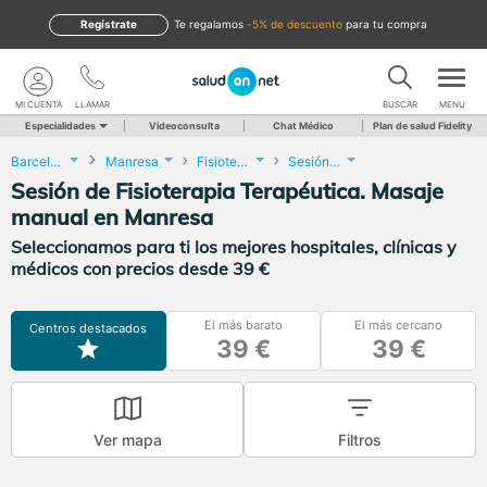
Regístrate
te regalamos
-5% de descuento
para tu compra
MI CUENTA
LLAMAR
BUSCAR
MENU
Especialidades
Videoconsulta
Chat Médico
Plan de salud Fidelity
Barcelona
Manresa
Fisioterapia
Sesión de Fisioterapia Terapéutica. Masaje manual
Sesión de Fisioterapia Terapéutica. Masaje
manual en Manresa
Seleccionamos para ti los mejores hospitales, clínicas y
médicos con precios desde 39 €
El más barato
El más cercano
Centros destacados
39 €
39 €
Ver mapa
Filtros