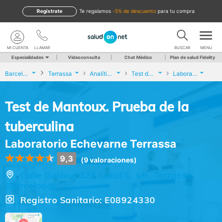
Regístrate
te regalamos
-5% de descuento
para tu compra
MI CUENTA
LLAMAR
BUSCAR
MENU
Especialidades
Videoconsulta
Chat Médico
Plan de salud Fidelity
Barcelona
Terrassa
Analíticas y Genética
Test de Mantoux. Prueba de la tuberculina
Laboratorio Echevarne Terrassa
Test de Mantoux. Prueba de la
tuberculina
Laboratorio Echevarne Terrassa
9,3
(9 valoraciones)
Calle Galileu, 325 Local C, s/n, Terrassa
(Barcelona)
Registro Sanitario: E08924330