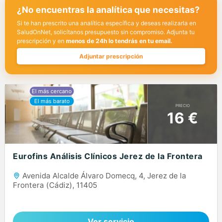
¿No encuentras la analítica que necesitas?
Si te han prescrito una analítica específica y deseas realizarla en
SaludOnNet, solicítanos presupuesto sin compromiso. Adjunta tu
prescripción y en
menos de 24h lo tendrás en tu email.
Adjuntar prescripción
PRECIO
16 €
Eurofins Análisis Clínicos Jerez de la Frontera
Avenida Alcalde Álvaro Domecq, 4, Jerez de la
Frontera (Cádiz), 11405
Ver servicio