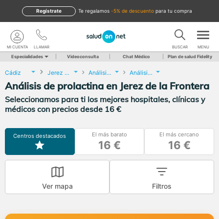
Regístrate
te regalamos
-5% de descuento
para tu compra
MI CUENTA
LLAMAR
BUSCAR
MENU
Especialidades
Videoconsulta
Chat Médico
Plan de salud Fidelity
Cádiz
Jerez de la Frontera
Análisis Clínicos
Análisis de prolactina
Análisis de prolactina en Jerez de la Frontera
Seleccionamos para ti los mejores hospitales, clínicas y
médicos con precios desde 16 €
El más barato
El más cercano
Centros destacados
16 €
16 €
Ver mapa
Filtros