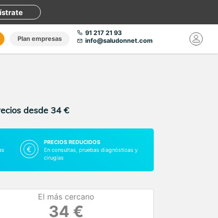
ístrate
91 217 21 93
Plan empresas
info@saludonnet.com
recios desde 34 €
PRECIOS REDUCIDOS
as
En consultas, pruebas diagnósticas y
cirugías
El más cercano
34 €