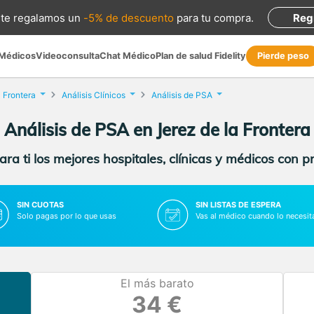
te regalamos
un
-5% de descuento
para tu compra
.
Reg
 Médicos
Videoconsulta
Chat Médico
Plan de salud Fidelity
Pierde peso
a Frontera
Análisis Clínicos
Análisis de PSA
Análisis de PSA en Jerez de la Frontera
ra ti los mejores hospitales, clínicas y médicos con p
SIN CUOTAS
SIN LISTAS DE ESPERA
Solo pagas por lo que usas
Vas al médico cuando lo necesit
El más barato
34 €