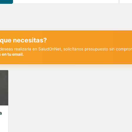
 que necesitas?
y deseas realizarla en SaludOnNet, solicítanos presupuesto sin compro
 en tu email.
a