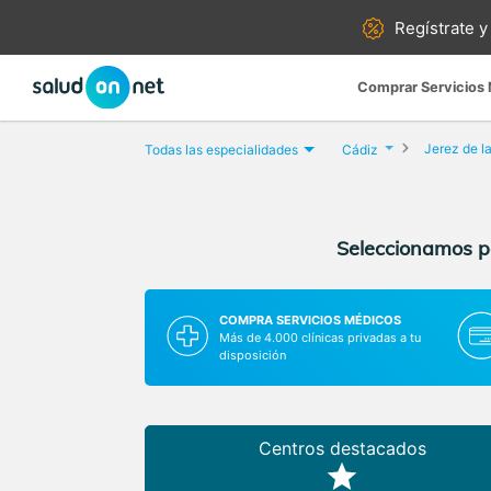
Regístrate y
Comprar Servicios
Jerez de l
Todas las especialidades
Cádiz
Seleccionamos pa
COMPRA SERVICIOS MÉDICOS
Más de 4.000 clínicas privadas a tu
disposición
Centros destacados