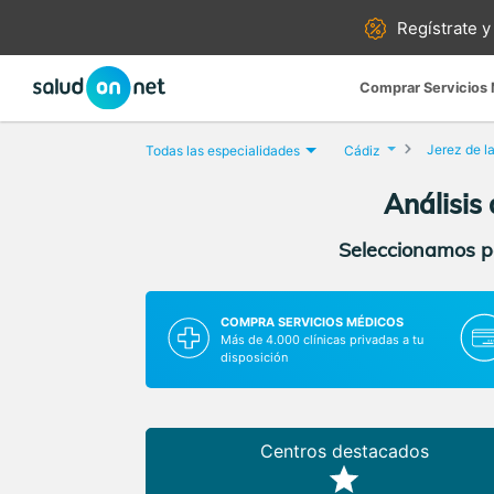
Regístrate y
Comprar Servicios
Jerez de l
Todas las especialidades
Cádiz
Análisis
Seleccionamos pa
COMPRA SERVICIOS MÉDICOS
Más de 4.000 clínicas privadas a tu
disposición
Centros destacados