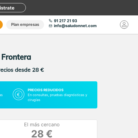
ístrate
91 217 21 93
Plan empresas
info@saludonnet.com
 Frontera
recios desde 28 €
PRECIOS REDUCIDOS
as
En consultas, pruebas diagnósticas y
cirugías
El más cercano
28 €