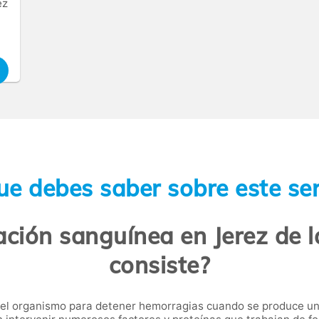
ez
ue debes saber sobre este ser
ación sanguínea en Jerez de l
consiste?
 el organismo para detener hemorragias cuando se produce un