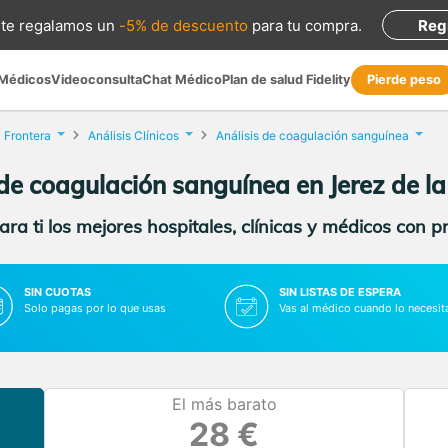
te regalamos
un
-5% de descuento
para tu compra
.
Reg
 Médicos
Videoconsulta
Chat Médico
Plan de salud Fidelity
Pierde peso
a Frontera
Análisis Clínicos
Análisis de coagulación sanguínea
 de coagulación sanguínea en Jerez de la
ra ti los mejores hospitales, clínicas y médicos con p
SIN CUOTAS
SIN LISTAS DE ESPERA
Solo pagas por lo que usas
Vas al médico cuando lo necesit
El más barato
28 €