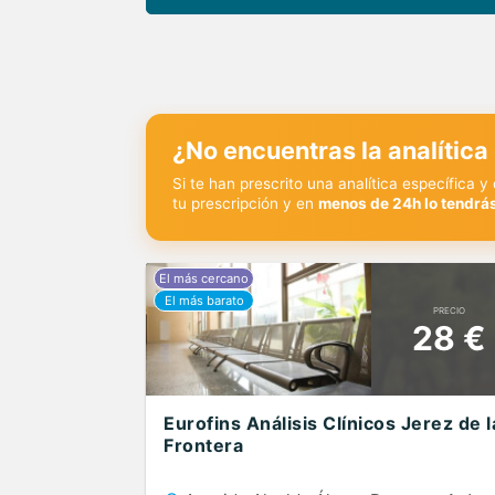
¿No encuentras la analítica
Si te han prescrito una analítica específica 
tu prescripción y en
menos de 24h lo tendrás
PRECIO
28 €
Eurofins Análisis Clínicos Jerez de l
Frontera