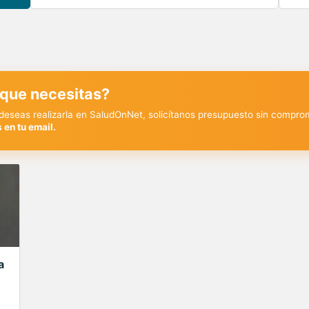
 que necesitas?
y deseas realizarla en SaludOnNet, solicítanos presupuesto sin compro
 en tu email.
a