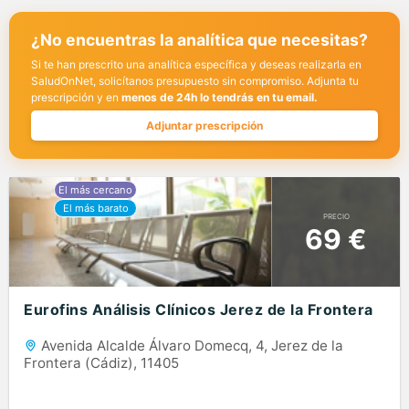
¿No encuentras la analítica que necesitas?
Si te han prescrito una analítica específica y deseas realizarla en
SaludOnNet, solicítanos presupuesto sin compromiso. Adjunta tu
prescripción y en
menos de 24h lo tendrás en tu email.
Adjuntar prescripción
PRECIO
69 €
Eurofins Análisis Clínicos Jerez de la Frontera
Avenida Alcalde Álvaro Domecq, 4, Jerez de la
Frontera (Cádiz), 11405