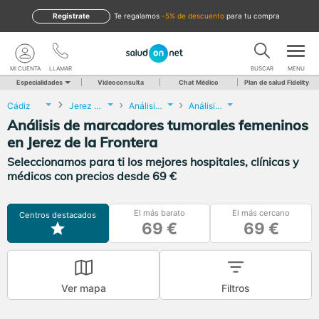
Regístrate
te regalamos
-5% de descuento
para tu compra
MI CUENTA
LLAMAR
BUSCAR
MENU
Especialidades
Videoconsulta
Chat Médico
Plan de salud Fidelity
Cádiz
Jerez de la Frontera
Análisis Clínicos
Análisis de marcadores tumorales femeninos
Análisis de marcadores tumorales femeninos
en Jerez de la Frontera
Seleccionamos para ti los mejores hospitales, clínicas y
médicos con precios desde 69 €
El más barato
El más cercano
Centros destacados
69 €
69 €
Ver mapa
Filtros