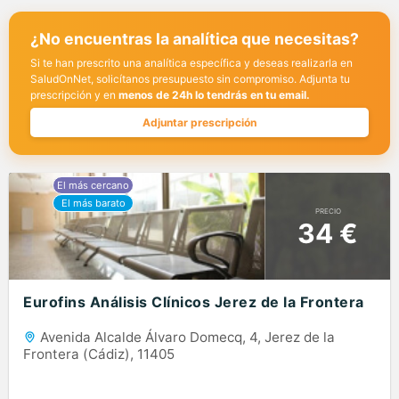
¿No encuentras la analítica que necesitas?
Si te han prescrito una analítica específica y deseas realizarla en
SaludOnNet, solicítanos presupuesto sin compromiso. Adjunta tu
prescripción y en
menos de 24h lo tendrás en tu email.
Adjuntar prescripción
PRECIO
34 €
Eurofins Análisis Clínicos Jerez de la Frontera
Avenida Alcalde Álvaro Domecq, 4, Jerez de la
Frontera (Cádiz), 11405