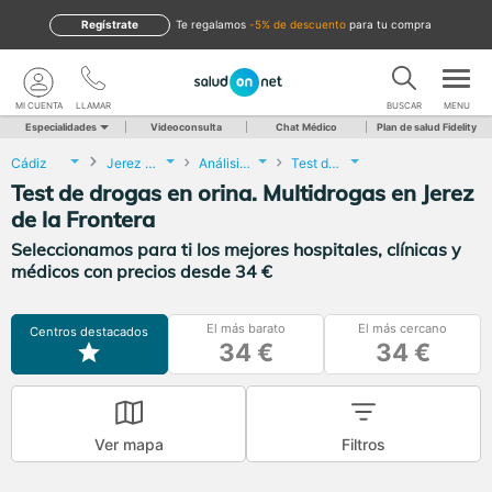
Regístrate
te regalamos
-5% de descuento
para tu compra
MI CUENTA
LLAMAR
BUSCAR
MENU
Especialidades
Videoconsulta
Chat Médico
Plan de salud Fidelity
Cádiz
Jerez de la Frontera
Análisis Clínicos
Test de drogas en orina. Multidrogas
Test de drogas en orina. Multidrogas en Jerez
de la Frontera
Seleccionamos para ti los mejores hospitales, clínicas y
médicos con precios desde 34 €
El más barato
El más cercano
Centros destacados
34 €
34 €
Ver mapa
Filtros