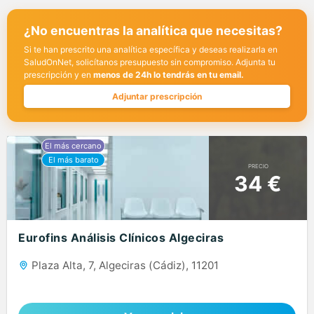
¿No encuentras la analítica que necesitas?
Si te han prescrito una analítica específica y deseas realizarla en
SaludOnNet, solicítanos presupuesto sin compromiso. Adjunta tu
prescripción y en
menos de 24h lo tendrás en tu email.
Adjuntar prescripción
PRECIO
34 €
Eurofins Análisis Clínicos Algeciras
Plaza Alta, 7, Algeciras (Cádiz), 11201