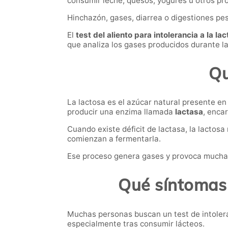
consumir leche, quesos, yogures u otros pro
Hinchazón, gases, diarrea o digestiones pe
El
test del aliento para intolerancia a la la
que analiza los gases producidos durante la
Qu
La lactosa es el azúcar natural presente en
producir una enzima llamada
lactasa
, enca
Cuando existe déficit de lactasa, la lactos
comienzan a fermentarla.
Ese proceso genera gases y provoca muchas d
Qué síntomas 
Muchas personas buscan un test de intolera
especialmente tras consumir lácteos.