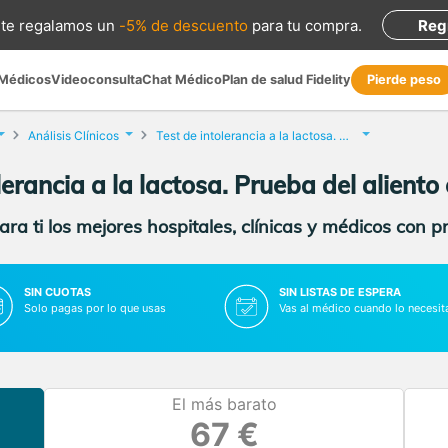
te regalamos
un
-5% de descuento
para tu compra
.
Reg
 Médicos
Videoconsulta
Chat Médico
Plan de salud Fidelity
Pierde peso
Análisis Clínicos
Test de intolerancia a la lactosa. Prueba del aliento
lerancia a la lactosa. Prueba del aliento
ra ti los mejores hospitales, clínicas y médicos con p
SIN CUOTAS
SIN LISTAS DE ESPERA
Solo pagas por lo que usas
Vas al médico cuando lo necesit
El más barato
67 €