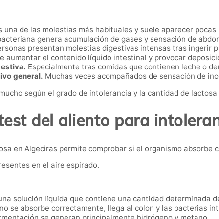
 una de las molestias más habituales y suele aparecer pocas
bacteriana genera acumulación de gases y sensación de abdo
rsonas presentan molestias digestivas intensas tras ingerir p
 aumentar el contenido líquido intestinal y provocar deposic
estiva.
Especialmente tras comidas que contienen leche o de
ivo general.
Muchas veces acompañados de sensación de inc
 mucho según el grado de intolerancia y la cantidad de lactos
test del aliento para intoleran
lactosa en Algeciras permite comprobar si el organismo absorbe
resentes en el aire espirado.
una solución líquida que contiene una cantidad determinada de
 no se absorbe correctamente, llega al colon y las bacterias i
rmentación se generan principalmente hidrógeno y metano.