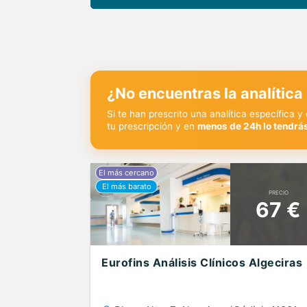
¿No encuentras la analítica
Si te han prescrito una analítica específica 
tu prescripción y en
menos de 24h lo tendrás
PRECIO
67 €
Eurofins Análisis Clínicos Algeciras