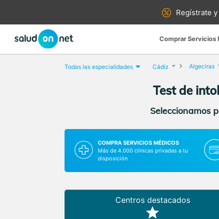
Regístrate y
Comprar Servicios
Algeciras
Todas las especialidades
Cádiz
Test de into
Seleccionamos pa
COMPRA SERVICIOS MÉDICOS
Más de 4.000 clínicas privadas a tu
disposición
Centros destacados