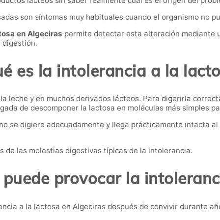
ductos lácteos sin saber realmente cuál es el origen del prob
sadas son síntomas muy habituales cuando el organismo no pue
ctosa en Algeciras
permite detectar esta alteración mediante u
 digestión.
é es la intolerancia a la lact
 la leche y en muchos derivados lácteos. Para digerirla correc
rgada de descomponer la lactosa en moléculas más simples p
a no se digiere adecuadamente y llega prácticamente intacta al 
e las molestias digestivas típicas de la intolerancia.
puede provocar la intoleranci
ncia a la lactosa en Algeciras después de convivir durante a