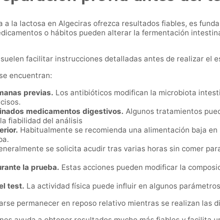
ia a la lactosa en Algeciras ofrezca resultados fiables, es fun
dicamentos o hábitos pueden alterar la fermentación intestina
suelen facilitar instrucciones detalladas antes de realizar el e
se encuentran:
emanas previas.
Los antibióticos modifican la microbiota intest
cisos.
rminados medicamentos digestivos.
Algunos tratamientos pueden
 fiabilidad del análisis
erior.
Habitualmente se recomienda una alimentación baja en 
ba.
neralmente se solicita acudir tras varias horas sin comer para
urante la prueba.
Estas acciones pueden modificar la composici
el test.
La actividad física puede influir en algunos parámetros
se permanecer en reposo relativo mientras se realizan las di
nes ayuda a obtener resultados mucho más fiables y facilita u