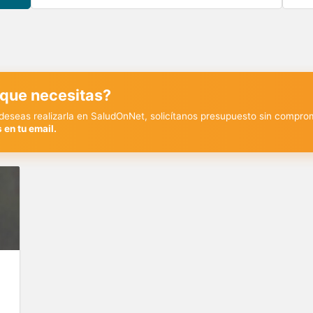
 que necesitas?
y deseas realizarla en SaludOnNet, solicítanos presupuesto sin compro
 en tu email.