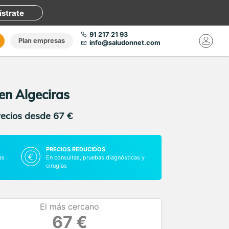
ístrate
91 217 21 93
Plan empresas
info@saludonnet.com
 en Algeciras
recios desde 67 €
PRECIOS REDUCIDOS
as
En consultas, pruebas diagnósticas y
cirugías
El más cercano
67 €