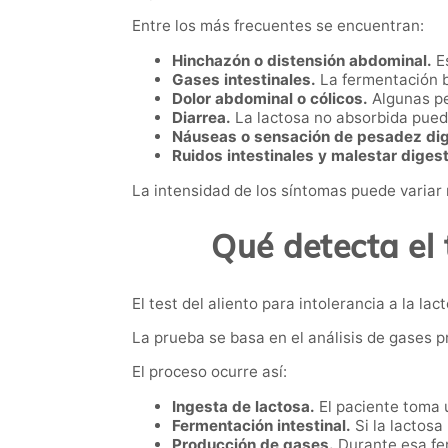
Entre los más frecuentes se encuentran:
Hinchazón o distensión abdominal.
Es
Gases intestinales.
La fermentación 
Dolor abdominal o cólicos.
Algunas pe
Diarrea.
La lactosa no absorbida puede
Náuseas o sensación de pesadez dig
Ruidos intestinales y malestar digest
La intensidad de los síntomas puede variar
Qué detecta el 
El test del aliento para intolerancia a la 
La prueba se basa en el análisis de gases p
El proceso ocurre así:
Ingesta de lactosa.
El paciente toma 
Fermentación intestinal.
Si la lactosa
Producción de gases.
Durante esa fe