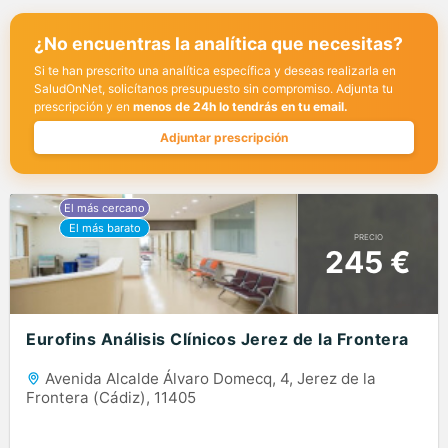
¿No encuentras la analítica que necesitas?
Si te han prescrito una analítica específica y deseas realizarla en
SaludOnNet, solicítanos presupuesto sin compromiso. Adjunta tu
prescripción y en
menos de 24h lo tendrás en tu email.
Adjuntar prescripción
PRECIO
245 €
Eurofins Análisis Clínicos Jerez de la Frontera
Avenida Alcalde Álvaro Domecq, 4, Jerez de la
Frontera (Cádiz), 11405