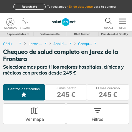
Regístrate
te regalamos
-5% de descuento
para tu compra
MI CUENTA
LLAMAR
BUSCAR
MENU
Especialidades
Videoconsulta
Chat Médico
Plan de salud Fidelity
Cádiz
Jerez de la Frontera
Análisis Clínicos
Chequeo de salud completo
Chequeo de salud completo en Jerez de la
Frontera
Seleccionamos para ti los mejores hospitales, clínicas y
médicos con precios desde 245 €
El más barato
El más cercano
Centros destacados
245 €
245 €
Ver mapa
Filtros