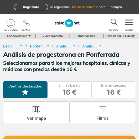
Regístrate
te regalamos
-5% de descuento
para tu compra
MI CUENTA
LLAMAR
BUSCAR
MENU
Especialidades
Videoconsulta
Chat Médico
Plan de salud Fidelity
León
Ponferrada
Análisis Clínicos
Análisis de progesterona
Análisis de progesterona en Ponferrada
Seleccionamos para ti los mejores hospitales, clínicas y
médicos con precios desde 16 €
El más barato
El más cercano
Centros destacados
16 €
16 €
Ver mapa
Filtros