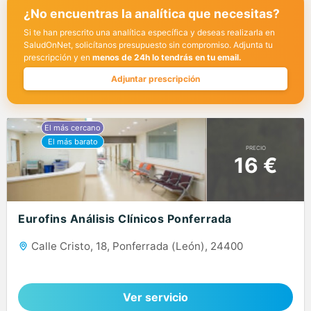
¿No encuentras la analítica que necesitas?
Si te han prescrito una analítica específica y deseas realizarla en
SaludOnNet, solicítanos presupuesto sin compromiso. Adjunta tu
prescripción y en
menos de 24h lo tendrás en tu email.
Adjuntar prescripción
PRECIO
16 €
Eurofins Análisis Clínicos Ponferrada
Calle Cristo, 18, Ponferrada (León), 24400
Ver servicio