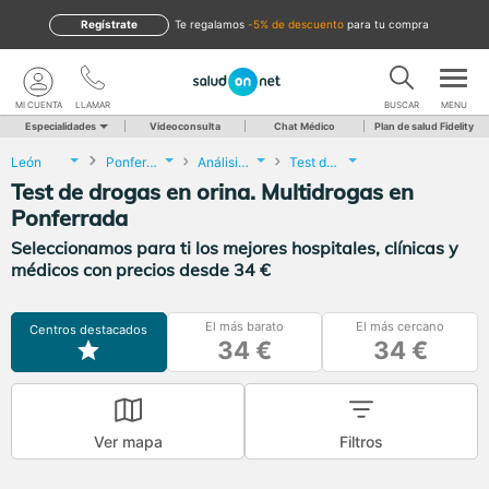
Regístrate
te regalamos
-5% de descuento
para tu compra
MI CUENTA
LLAMAR
BUSCAR
MENU
Especialidades
Videoconsulta
Chat Médico
Plan de salud Fidelity
León
Ponferrada
Análisis Clínicos
Test de drogas en orina. Multidrogas
Test de drogas en orina. Multidrogas en
Ponferrada
Seleccionamos para ti los mejores hospitales, clínicas y
médicos con precios desde 34 €
El más barato
El más cercano
Centros destacados
34 €
34 €
Ver mapa
Filtros