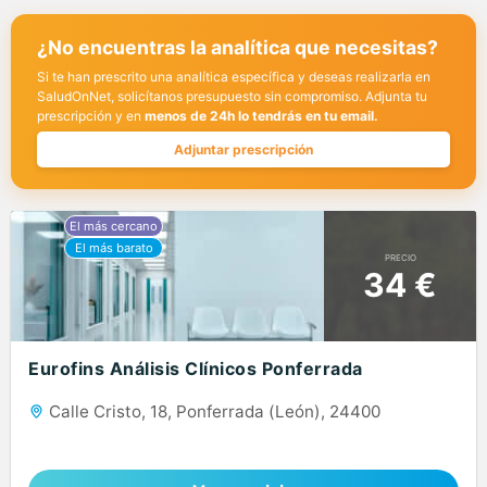
¿No encuentras la analítica que necesitas?
Si te han prescrito una analítica específica y deseas realizarla en
SaludOnNet, solicítanos presupuesto sin compromiso. Adjunta tu
prescripción y en
menos de 24h lo tendrás en tu email.
Adjuntar prescripción
PRECIO
34 €
Eurofins Análisis Clínicos Ponferrada
Calle Cristo, 18, Ponferrada (León), 24400