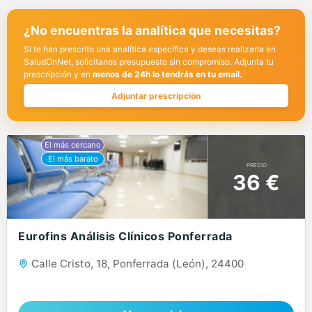
¿No encuentras la analítica que necesitas?
Si te han prescrito una analítica específica y deseas realizarla en
SaludOnNet, solicítanos presupuesto sin compromiso. Adjunta tu
prescripción y en
menos de 24h lo tendrás en tu email.
Adjuntar prescripción
PRECIO
36 €
Eurofins Análisis Clínicos Ponferrada
Calle Cristo, 18, Ponferrada (León), 24400