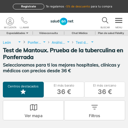
Regístrate
te regalamos
-5% de descuento
para tu compra
MI CUENTA
LLAMAR
BUSCAR
MENU
Especialidades
Videoconsulta
Chat Médico
Plan de salud Fidelity
León
Ponferrada
Análisis Clínicos
Test de Mantoux. Prueba de la tuberculina
Test de Mantoux. Prueba de la tuberculina en
Ponferrada
Seleccionamos para ti los mejores hospitales, clínicas y
médicos con precios desde 36 €
El más barato
El más cercano
Centros destacados
36 €
36 €
Ver mapa
Filtros