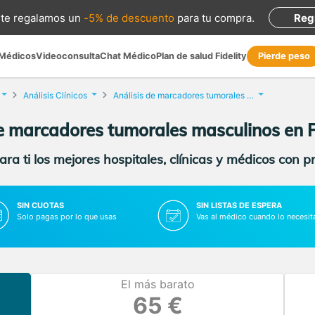
te regalamos
un
-5% de descuento
para tu compra
.
Reg
 Médicos
Videoconsulta
Chat Médico
Plan de salud Fidelity
Pierde peso
Análisis Clínicos
Análisis de marcadores tumorales masculinos
de marcadores tumorales masculinos en 
ra ti los mejores hospitales, clínicas y médicos con p
SIN CUOTAS
SIN LISTAS DE ESPERA
Solo pagas por lo que usas
Vas al médico cuando lo necesit
El más barato
65 €