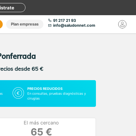
ístrate
91 217 21 93
Plan empresas
info@saludonnet.com
Ponferrada
recios desde 65 €
PRECIOS REDUCIDOS
as
En consultas, pruebas diagnósticas y
cirugías
El más cercano
65 €