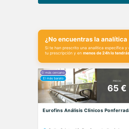
¿No encuentras la analítica
Si te han prescrito una analítica específica 
tu prescripción y en
menos de 24h lo tendrás
PRECIO
65 €
Eurofins Análisis Clínicos Ponferrad