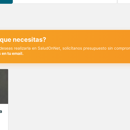
 que necesitas?
y deseas realizarla en SaludOnNet, solicítanos presupuesto sin compro
 en tu email.
a