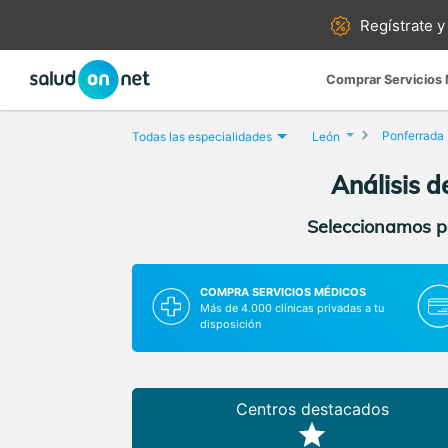
Regístrate y
Comprar Servicios
Ponferrada
Todas las especialidades
León
Análisis 
Seleccionamos pa
COMPRA SERVICIOS MÉDICOS
Más de 4.000 clínicas privadas a tu
disposición
Centros destacados