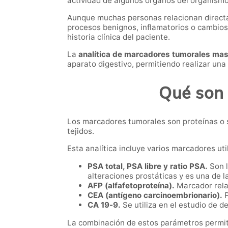
actividad de algunos órganos del organismo
Aunque muchas personas relacionan directa
procesos benignos, inflamatorios o cambios
historia clínica del paciente.
La
analítica de marcadores tumorales mas
aparato digestivo, permitiendo realizar una
Qué son 
Los marcadores tumorales son proteínas o 
tejidos.
Esta analítica incluye varios marcadores ut
PSA total, PSA libre y ratio PSA.
Son l
alteraciones prostáticas y es una de 
AFP (alfafetoproteína).
Marcador relac
CEA (antígeno carcinoembrionario).
P
CA 19-9.
Se utiliza en el estudio de d
La combinación de estos parámetros permit