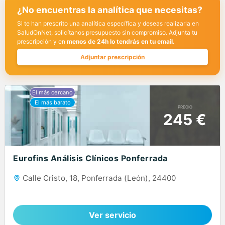
¿No encuentras la analítica que necesitas?
Si te han prescrito una analítica específica y deseas realizarla en
SaludOnNet, solicítanos presupuesto sin compromiso. Adjunta tu
prescripción y en
menos de 24h lo tendrás en tu email.
Adjuntar prescripción
PRECIO
245 €
Eurofins Análisis Clínicos Ponferrada
Calle Cristo, 18, Ponferrada (León), 24400
Ver servicio