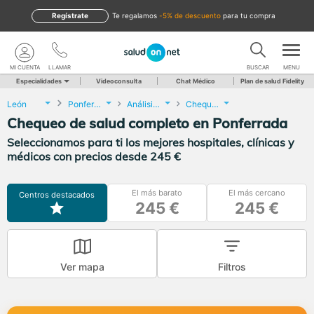
Regístrate
te regalamos
-5% de descuento
para tu compra
MI CUENTA
LLAMAR
BUSCAR
MENU
Especialidades
Videoconsulta
Chat Médico
Plan de salud Fidelity
León
Ponferrada
Análisis Clínicos
Chequeo de salud completo
Chequeo de salud completo en Ponferrada
Seleccionamos para ti los mejores hospitales, clínicas y
médicos con precios desde 245 €
El más barato
El más cercano
Centros destacados
245 €
245 €
Ver mapa
Filtros