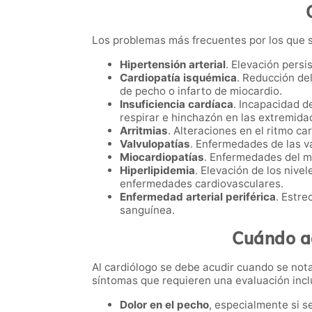
Los problemas más frecuentes por los que s
Hipertensión arterial
. Elevación pers
Cardiopatía isquémica
. Reducción de
de pecho o infarto de miocardio.
Insuficiencia cardíaca
. Incapacidad d
respirar e hinchazón en las extremida
Arritmias
. Alteraciones en el ritmo c
Valvulopatías
. Enfermedades de las v
Miocardiopatías
. Enfermedades del m
Hiperlipidemia
. Elevación de los nive
enfermedades cardiovasculares.
Enfermedad arterial periférica
. Estre
sanguínea.
Cuándo ac
Al cardiólogo se debe acudir cuando se nota
síntomas que requieren una evaluación incl
Dolor en el pecho
, especialmente si s