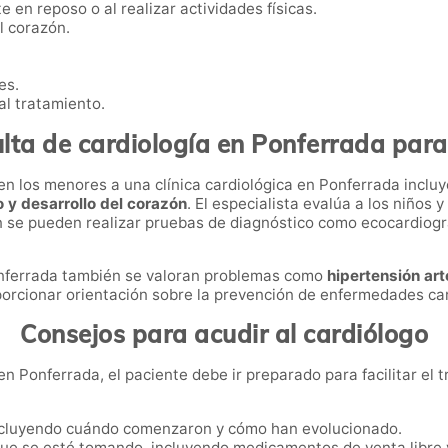
e en reposo o al realizar actividades físicas.
l corazón.
es.
l tratamiento.
lta de cardiología en Ponferrada para
en los menores a una clínica cardiológica en Ponferrada inclu
 y desarrollo del corazón
. El especialista evalúa a los niños 
n se pueden realizar pruebas de diagnóstico como ecocardiogr
Ponferrada también se valoran problemas como
hipertensión art
orcionar orientación sobre la prevención de enfermedades card
Consejos para acudir al cardiólogo
n Ponferrada, el paciente debe ir preparado para facilitar el 
ncluyendo cuándo comenzaron y cómo han evolucionado.
que se esté tomando, incluyendo medicamentos de venta libre