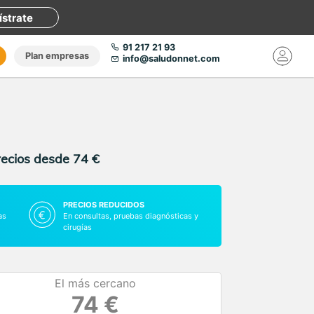
ístrate
91 217 21 93
Plan empresas
info@saludonnet.com
recios desde 74 €
PRECIOS REDUCIDOS
as
En consultas, pruebas diagnósticas y
cirugías
El más cercano
74 €