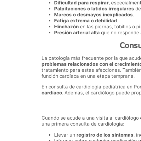
Dificultad para respirar
, especialment
Palpitaciones o latidos irregulares
de
Mareos o desmayos inexplicados
.
Fatiga extrema o debilidad
.
Hinchazón
en las piernas, tobillos o pi
Presión arterial alta
que no responde a
Consu
La patología más frecuente por la que acud
problemas relacionados con el crecimiento
tratamiento para estas afecciones. Tambié
función cardíaca en una etapa temprana.
En consulta de cardiología pediátrica en 
cardíaco
. Además, el cardiólogo puede prop
Cuando se acude a una visita al cardiólogo e
una primera consulta de cardiología:
Llevar un
registro de los síntomas
, i
Informar sobre cualquier medicación 