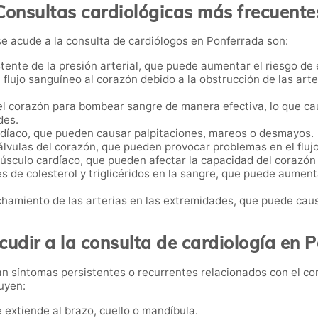
Consultas cardiológicas más frecuente
e acude a la consulta de cardiólogos en Ponferrada son:
istente de la presión arterial, que puede aumentar el riesgo d
l flujo sanguíneo al corazón debido a la obstrucción de las ar
el corazón para bombear sangre de manera efectiva, lo que cau
des.
ardíaco, que pueden causar palpitaciones, mareos o desmayos.
álvulas del corazón, que pueden provocar problemas en el fluj
úsculo cardíaco, que pueden afectar la capacidad del corazó
les de colesterol y triglicéridos en la sangre, que puede aument
chamiento de las arterias en las extremidades, que puede causar
udir a la consulta de cardiología en 
n síntomas persistentes o recurrentes relacionados con el cor
uyen:
e extiende al brazo, cuello o mandíbula.