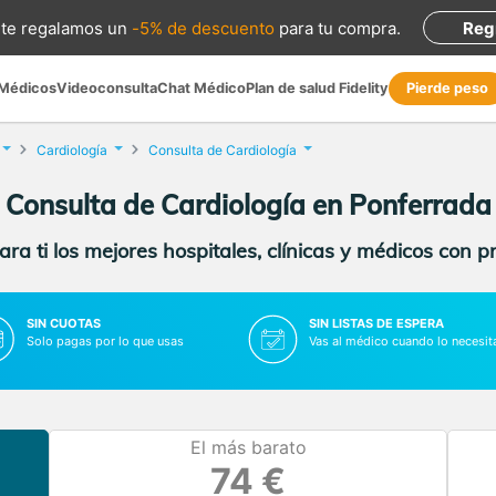
te regalamos
un
-5% de descuento
para tu compra
.
Reg
 Médicos
Videoconsulta
Chat Médico
Plan de salud Fidelity
Pierde peso
Cardiología
Consulta de Cardiología
Consulta de Cardiología en Ponferrada
ra ti los mejores hospitales, clínicas y médicos con p
SIN CUOTAS
SIN LISTAS DE ESPERA
Solo pagas por lo que usas
Vas al médico cuando lo necesit
El más barato
74 €