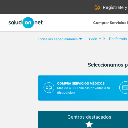
Regístrate y
Comprar Servicios
Ponferrada
Todas las especialidades
León
Seleccionamos pa
COMPRA SERVICIOS MÉDICOS
Más de 4.000 clínicas privadas a tu
disposición
Centros destacados