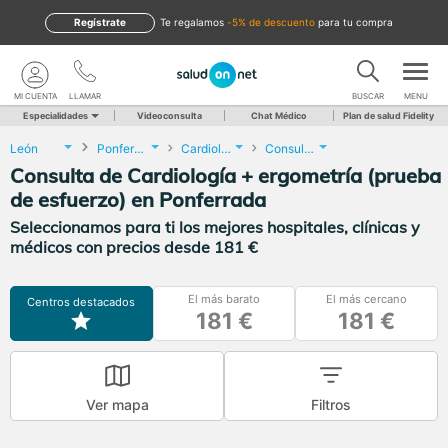
Regístrate
te regalamos
-5% de descuento
para tu compra
MI CUENTA
LLAMAR
BUSCAR
MENU
Especialidades
Videoconsulta
Chat Médico
Plan de salud Fidelity
León
Ponferrada
Cardiología
Consulta de Cardiología + ergometría (prueba de esfuerzo)
Consulta de Cardiología + ergometría (prueba
de esfuerzo) en Ponferrada
Seleccionamos para ti los mejores hospitales, clínicas y
médicos con precios desde 181 €
El más barato
El más cercano
Centros destacados
181 €
181 €
Ver mapa
Filtros