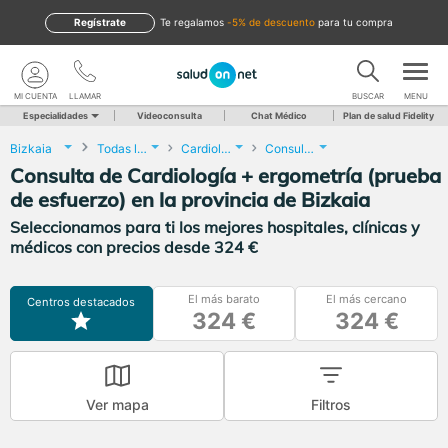
Regístrate
te regalamos
-5% de descuento
para tu compra
MI CUENTA
LLAMAR
BUSCAR
MENU
Especialidades
Videoconsulta
Chat Médico
Plan de salud Fidelity
Bizkaia
Todas las localidades
Cardiología
Consulta de Cardiología + ergometría (prueba de esfuerzo)
Consulta de Cardiología + ergometría (prueba
de esfuerzo) en la provincia de Bizkaia
Seleccionamos para ti los mejores hospitales, clínicas y
médicos con precios desde 324 €
El más barato
El más cercano
Centros destacados
324 €
324 €
Ver mapa
Filtros