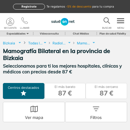
Regístrate
te regalamos
-5% de descuento
para tu compra
MI CUENTA
LLAMAR
BUSCAR
MENU
Especialidades
Videoconsulta
Chat Médico
Plan de salud Fidelity
Bizkaia
Todas las localidades
Radiología
Mamografía Bilateral
Mamografía Bilateral en la provincia de
Bizkaia
Seleccionamos para ti los mejores hospitales, clínicas y
médicos con precios desde 87 €
El más barato
El más cercano
Centros destacados
87 €
87 €
Ver mapa
Filtros