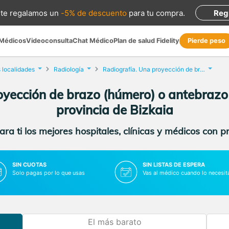
te regalamos
un
-5% de descuento
para tu compra
.
Reg
 Médicos
Videoconsulta
Chat Médico
Plan de salud Fidelity
Pierde peso
 localidades
Radiología
Radiografía. Una proyección de brazo (húmero) o antebrazo (cúbito y radio)
yección de brazo (húmero) o antebrazo (
provincia de Bizkaia
ra ti los mejores hospitales, clínicas y médicos con p
SIN CUOTAS
SIN LISTAS DE ESPERA
Solo pagas por lo que usas
Vas al médico cuando lo necesit
El más barato