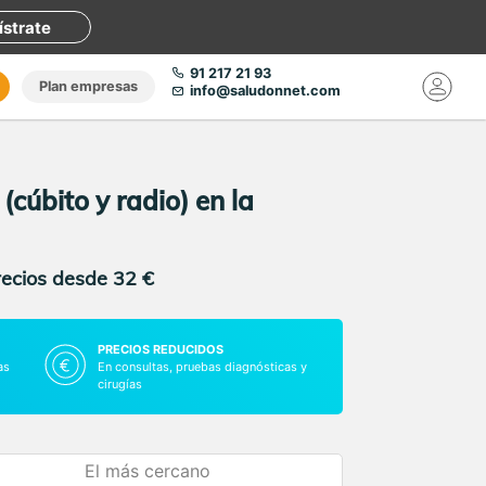
ístrate
91 217 21 93
Plan empresas
info@saludonnet.com
cúbito y radio) en la
recios desde 32 €
PRECIOS REDUCIDOS
as
En consultas, pruebas diagnósticas y
cirugías
El más cercano