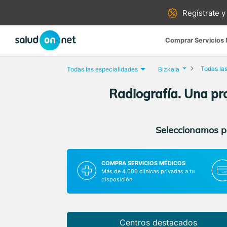
Regístrate y
Comprar Servicios
Todas las
Todas las especialidades
Bizkaia
Radiografía. Una pro
Seleccionamos pa
COMPRA SERVICIOS MÉDICOS
Más de 4.000 clínicas privadas a tu
disposición
Centros destacados