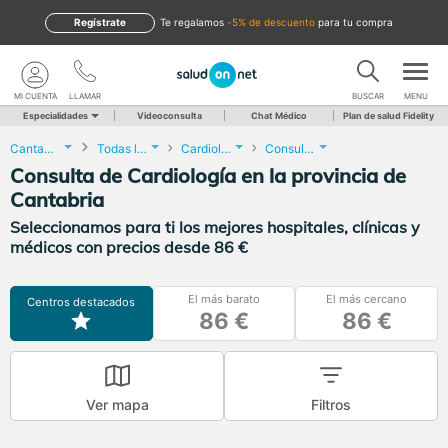
Regístrate
te regalamos
-5% de descuento
para tu compra
MI CUENTA
LLAMAR
BUSCAR
MENU
Especialidades
Videoconsulta
Chat Médico
Plan de salud Fidelity
Cantabria
Todas las localidades
Cardiología
Consulta de Cardiología
Consulta de Cardiología en la provincia de
Cantabria
Seleccionamos para ti los mejores hospitales, clínicas y
médicos con precios desde 86 €
El más barato
El más cercano
Centros destacados
86 €
86 €
Ver mapa
Filtros