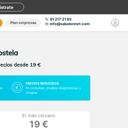
ístrate
91 217 21 93
Plan empresas
info@saludonnet.com
ostela
recios desde 19 €
PRECIOS REDUCIDOS
as
En consultas, pruebas diagnósticas y
cirugías
El más cercano
19 €