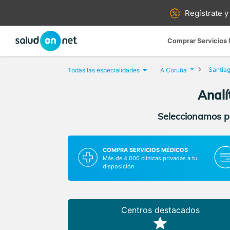
Regístrate y
Comprar Servicios
Santia
Todas las especialidades
A Coruña
Analí
Seleccionamos pa
COMPRA SERVICIOS MÉDICOS
Más de 4.000 clínicas privadas a tu
disposición
Centros destacados