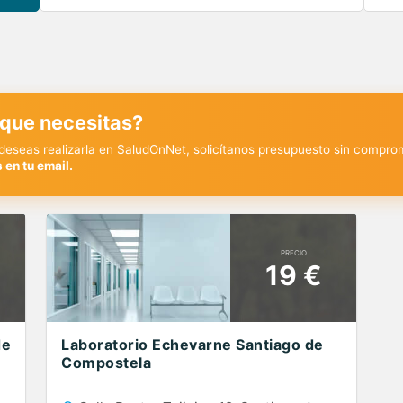
 que necesitas?
y deseas realizarla en SaludOnNet, solicítanos presupuesto sin compro
 en tu email.
PRECIO
19 €
de
Laboratorio Echevarne Santiago de
Compostela