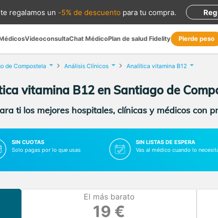
te regalamos
un
-5% de descuento
para tu compra
.
Reg
 Médicos
Videoconsulta
Chat Médico
Plan de salud Fidelity
Pierde peso
go de Compostela
Análisis Clínicos
Analítica vitamina B12
tica vitamina B12 en Santiago de Comp
ra ti los mejores hospitales, clínicas y médicos con p
SIN CUOTAS
SIN LISTAS DE ESPERA
Solo pagas por lo que usas
Vas al médico cuando lo necesit
El más barato
19 €