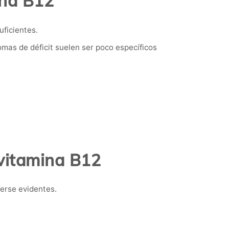
ina B12
uficientes.
as de déficit suelen ser poco específicos
 vitamina B12
erse evidentes.