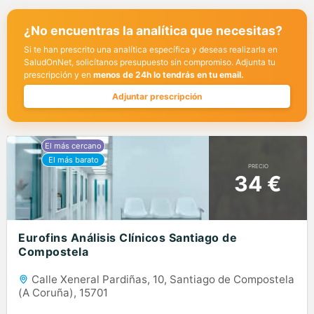
¿No encuentras la analítica que necesitas?
Si te han prescrito una analítica específica y deseas realizarla en
SaludOnNet, solicítanos presupuesto sin compromiso. Adjunta tu
prescripción y en
menos de 24h lo tendrás en tu email.
Adjuntar prescripción
PRECIO
34 €
Eurofins Análisis Clínicos Santiago de
Compostela
Calle Xeneral Pardiñas, 10, Santiago de Compostela
(A Coruña), 15701