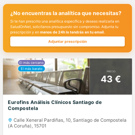
¿No encuentras la analítica que necesitas?
Si te han prescrito una analítica específica y deseas realizarla en
SaludOnNet, solicítanos presupuesto sin compromiso. Adjunta tu
prescripción y en
menos de 24h lo tendrás en tu email.
Adjuntar prescripción
PRECIO
43 €
Eurofins Análisis Clínicos Santiago de
Compostela
Calle Xeneral Pardiñas, 10, Santiago de Compostela
(A Coruña), 15701