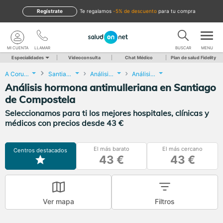
Regístrate
te regalamos
-5% de descuento
para tu compra
MI CUENTA
LLAMAR
BUSCAR
MENU
Especialidades
Videoconsulta
Chat Médico
Plan de salud Fidelity
A Coruña
Santiago de Compostela
Análisis Clínicos
Análisis hormona antimulleriana
Análisis hormona antimulleriana en Santiago
de Compostela
Seleccionamos para ti los mejores hospitales, clínicas y
médicos con precios desde 43 €
El más barato
El más cercano
Centros destacados
43 €
43 €
Ver mapa
Filtros