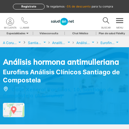
Regístrate
te regalamos
-5% de descuento
para tu compra
MI CUENTA
LLAMAR
BUSCAR
MENU
Especialidades
Videoconsulta
Chat Médico
Plan de salud Fidelity
A Coruña
Santiago de Compostela
Analíticas y Genética
Análisis hormona antimulleriana
Eurofins Análisis Clínicos Santiago de Compostela
Análisis hormona antimulleriana
Eurofins Análisis Clínicos Santiago de
Compostela
Calle Xeneral Pardiñas, 10, Santiago de
Compostela (A Coruña)