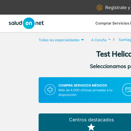
Regístrate y
Comprar Servicios
Santia
Todas las especialidades
A Coruña
Test Helic
Seleccionamos pa
COMPRA SERVICIOS MÉDICOS
Más de 4.000 clínicas privadas a tu
disposición
Centros destacados