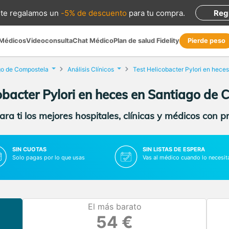
te regalamos
un
-5% de descuento
para tu compra
.
Reg
 Médicos
Videoconsulta
Chat Médico
Plan de salud Fidelity
Pierde peso
go de Compostela
Análisis Clínicos
Test Helicobacter Pylori en heces
obacter Pylori en heces en Santiago de
ra ti los mejores hospitales, clínicas y médicos con p
SIN CUOTAS
SIN LISTAS DE ESPERA
Solo pagas por lo que usas
Vas al médico cuando lo necesit
El más barato
54 €