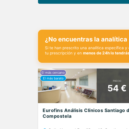
¿No encuentras la analítica
Si te han prescrito una analítica específica 
tu prescripción y en
menos de 24h lo tendrás
PRECIO
54 €
Eurofins Análisis Clínicos Santiago 
Compostela