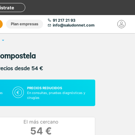
ístrate
91 217 21 93
Plan empresas
info@saludonnet.com
 Compostela
recios desde 54 €
PRECIOS REDUCIDOS
as
En consultas, pruebas diagnósticas y
cirugías
El más cercano
54 €