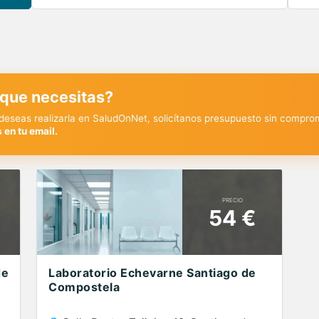
 que necesitas?
y deseas realizarla en SaludOnNet, solicítanos presupuesto sin compro
 en tu email.
PRECIO
54 €
de
Laboratorio Echevarne Santiago de
Compostela