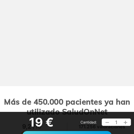
Más de 450.000 pacientes ya han
utilizado SaludOnNet
19 €
1
Cantidad:
9,2
/10
171.256 valoraciones
Ver >