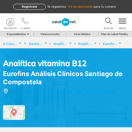
Regístrate
te regalamos
-5% de descuento
para tu compra
MI CUENTA
LLAMAR
BUSCAR
MENU
Especialidades
Videoconsulta
Chat Médico
Plan de salud Fidelity
A Coruña
Santiago de Compostela
Analíticas y Genética
Analítica vitamina B12
Eurofins Análisis Clínicos Santiago de Compostela
Analítica vitamina B12
Eurofins Análisis Clínicos Santiago de
Compostela
Calle Xeneral Pardiñas, 10, Santiago de
Compostela (A Coruña)