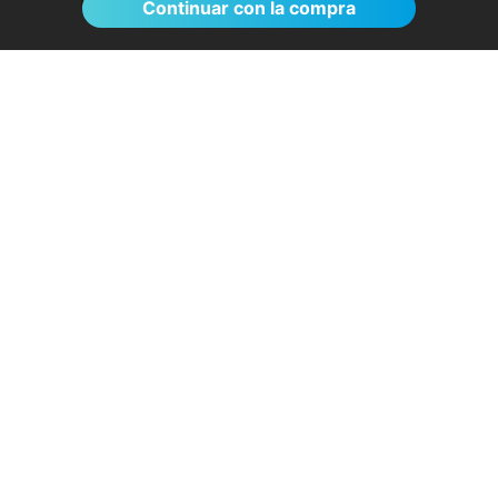
Continuar con la compra
El proceso de reserva fue sumamente
sencillo. La videollamada con la médica resultó
de gran ayuda: me explicó detalladamente las
posibles causas de mi dolencia, me recomendó
medidas para aliviar los síntomas de inmediato y
me indicó los siguientes pasos a seguir según
los resultados de la resonancia.
- Anónimo
04/08/2026
Servicios destacados