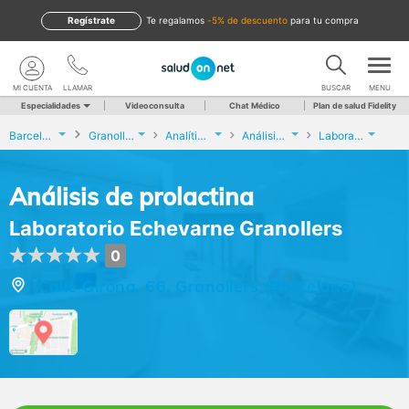
Regístrate
te regalamos
-5% de descuento
para tu compra
MI CUENTA
LLAMAR
BUSCAR
MENU
Especialidades
Videoconsulta
Chat Médico
Plan de salud Fidelity
Barcelona
Granollers
Analíticas y Genética
Análisis de prolactina
Laboratorio Echevarne Granollers
Análisis de prolactina
Laboratorio Echevarne Granollers
0
Calle Girona, 66, Granollers (Barcelona)