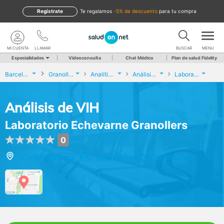
Regístrate
te regalamos
-5% de descuento
para tu compra
MI CUENTA
LLAMAR
BUSCAR
MENU
Especialidades
Videoconsulta
Chat Médico
Plan de salud Fidelity
Barcelona
Granollers
Analíticas y Genética
Análisis de VIH
Laboratorio Echevarne Granollers
Análisis de VIH
Laboratorio Echevarne Granollers
0
Calle Girona, 66, Granollers (Barcelona)