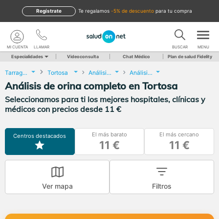
Regístrate
te regalamos
-5% de descuento
para tu compra
MI CUENTA
LLAMAR
BUSCAR
MENU
Especialidades
Videoconsulta
Chat Médico
Plan de salud Fidelity
Tarragona
Tortosa
Análisis Clínicos
Análisis de orina completo
Análisis de orina completo en Tortosa
Seleccionamos para ti los mejores hospitales, clínicas y
médicos con precios desde 11 €
El más barato
El más cercano
Centros destacados
11 €
11 €
Ver mapa
Filtros