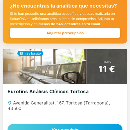
¿No encuentras la analítica que necesitas?
Si te han prescrito una analítica específica y deseas realizarla en
SaludOnNet, solicítanos presupuesto sin compromiso. Adjunta tu
prescripción y en
menos de 24h lo tendrás en tu email.
Adjuntar prescripción
PRECIO
11 €
Eurofins Análisis Clínicos Tortosa
Avenida Generalitat, 167, Tortosa (Tarragona),
43500
Ver servicio