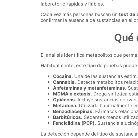
laboratorio rápidas y fiables.
Cada vez más personas buscan un
test de 
confirmar la ausencia de sustancias en el o
Qué 
El análisis identifica metabolitos que perm
Habitualmente, este tipo de pruebas puede 
Cocaína.
Una de las sustancias estimu
Cannabis.
Detecta metabolitos relaci
Anfetaminas y metanfetaminas.
Sust
MDMA o éxtasis.
Droga sintética est
Opiáceos.
Incluye sustancias derivada
Metadona.
Utilizada habitualmente e
Benzodiacepinas.
Fármacos relaciona
Barbitúricos.
Sedantes menos utilizado
Fenciclidina (PCP).
Sustancia alucinó
La detección depende del tipo de sustancia,