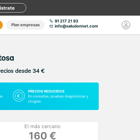
ístrate
91 217 21 93
Plan empresas
info@saludonnet.com
tosa
recios desde 34 €
PRECIOS REDUCIDOS
as
En consultas, pruebas diagnósticas y
cirugías
El más cercano
160 €