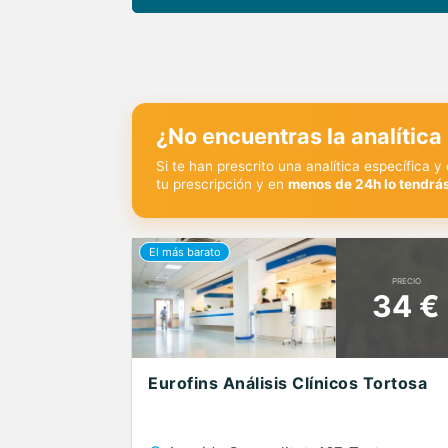
¿No encuentras la analítica
Si te han prescrito una analítica específica 
tu prescripción y en
menos de 24h lo tendrás
PRECIO
34 €
Eurofins Análisis Clínicos Tortosa