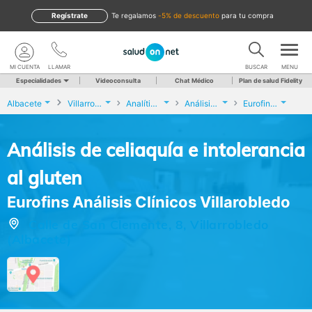
Regístrate
te regalamos
-5% de descuento
para tu compra
MI CUENTA
LLAMAR
BUSCAR
MENU
Especialidades
Videoconsulta
Chat Médico
Plan de salud Fidelity
Albacete
Villarrobledo
Analíticas y Genética
Análisis de celiaquía e intolerancia al gluten
Eurofins Análisis Clínicos Villarobledo
Análisis de celiaquía e intolerancia
al gluten
Eurofins Análisis Clínicos Villarobledo
Calle de San Clemente, 8, Villarrobledo
(Albacete)