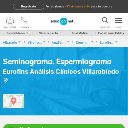
Regístrate
te regalamos
-5% de descuento
para tu compra
MI CUENTA
LLAMAR
BUSCAR
MENU
Especialidades
Videoconsulta
Chat Médico
Plan de salud Fidelity
Albacete
Villarrobledo
Analíticas y Genética
Seminograma. Espermiograma
Eurofins Análisis Clínicos Villarobledo
Seminograma. Espermiograma
Eurofins Análisis Clínicos Villarobledo
Calle de San Clemente, 8, Villarrobledo
(Albacete)