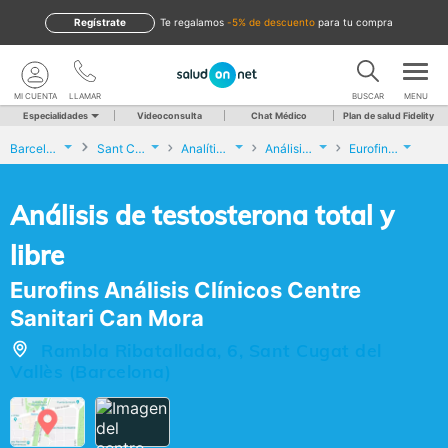
Regístrate
te regalamos
-5% de descuento
para tu compra
MI CUENTA
LLAMAR
BUSCAR
MENU
Especialidades
Videoconsulta
Chat Médico
Plan de salud Fidelity
Barcelona
Sant Cugat del Vallès
Analíticas y Genética
Análisis de testosterona total y libre
Eurofins Análisis Clínicos Centre Sanitari Can Mora
Análisis de testosterona total y
libre
Eurofins Análisis Clínicos Centre
Sanitari Can Mora
Rambla Ribatallada, 6, Sant Cugat del
Vallès (Barcelona)