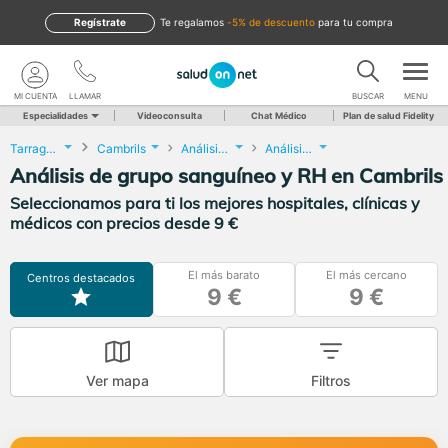
Regístrate
te regalamos
-5% de descuento
para tu compra
MI CUENTA
LLAMAR
BUSCAR
MENU
Especialidades
Videoconsulta
Chat Médico
Plan de salud Fidelity
Tarragona
Cambrils
Análisis Clínicos
Análisis de grupo sanguíneo y RH
Análisis de grupo sanguíneo y RH en Cambrils
Seleccionamos para ti los mejores hospitales, clínicas y
médicos con precios desde 9 €
El más barato
El más cercano
Centros destacados
9 €
9 €
Ver mapa
Filtros