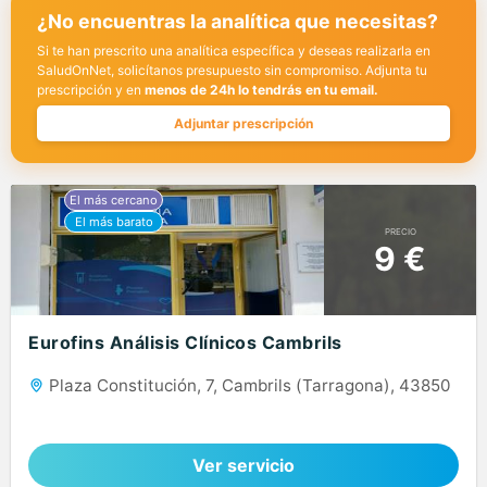
¿No encuentras la analítica que necesitas?
Si te han prescrito una analítica específica y deseas realizarla en
SaludOnNet, solicítanos presupuesto sin compromiso. Adjunta tu
prescripción y en
menos de 24h lo tendrás en tu email.
Adjuntar prescripción
PRECIO
9 €
Eurofins Análisis Clínicos Cambrils
Plaza Constitución, 7, Cambrils (Tarragona), 43850
Ver servicio