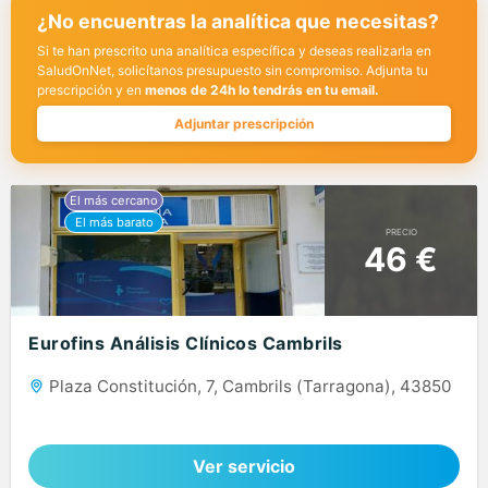
¿No encuentras la analítica que necesitas?
Si te han prescrito una analítica específica y deseas realizarla en
SaludOnNet, solicítanos presupuesto sin compromiso. Adjunta tu
prescripción y en
menos de 24h lo tendrás en tu email.
Adjuntar prescripción
PRECIO
46 €
Eurofins Análisis Clínicos Cambrils
Plaza Constitución, 7, Cambrils (Tarragona), 43850
Ver servicio