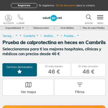
Regístrate
te regalamos
-5% de descuento
para tu compra
MI CUENTA
LLAMAR
BUSCAR
MENU
Especialidades
Videoconsulta
Chat Médico
Plan de salud Fidelity
Tarragona
Cambrils
Análisis Clínicos
Prueba de calprotectina en heces
Prueba de calprotectina en heces en Cambrils
Seleccionamos para ti los mejores hospitales, clínicas y
médicos con precios desde 46 €
El más barato
El más cercano
Centros destacados
46 €
46 €
Ver mapa
Filtros