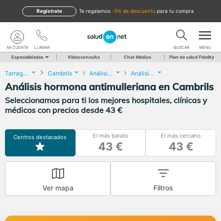
Regístrate
te regalamos
-5% de descuento
para tu compra
MI CUENTA
LLAMAR
BUSCAR
MENU
Especialidades
Videoconsulta
Chat Médico
Plan de salud Fidelity
Tarragona
Cambrils
Análisis Clínicos
Análisis hormona antimulleriana
Análisis hormona antimulleriana en Cambrils
Seleccionamos para ti los mejores hospitales, clínicas y
médicos con precios desde 43 €
El más barato
El más cercano
Centros destacados
43 €
43 €
Ver mapa
Filtros