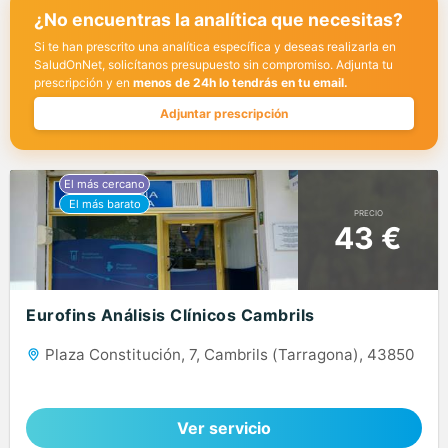
¿No encuentras la analítica que necesitas?
Si te han prescrito una analítica específica y deseas realizarla en
SaludOnNet, solicítanos presupuesto sin compromiso. Adjunta tu
prescripción y en
menos de 24h lo tendrás en tu email.
Adjuntar prescripción
PRECIO
43 €
Eurofins Análisis Clínicos Cambrils
Plaza Constitución, 7, Cambrils (Tarragona), 43850
Ver servicio