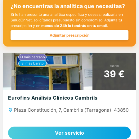
¿No encuentras la analítica que necesitas?
Si te han prescrito una analítica específica y deseas realizarla en
SaludOnNet, solicítanos presupuesto sin compromiso. Adjunta tu
prescripción y en
menos de 24h lo tendrás en tu email.
Adjuntar prescripción
PRECIO
39 €
Eurofins Análisis Clínicos Cambrils
Plaza Constitución, 7, Cambrils (Tarragona), 43850
Ver servicio