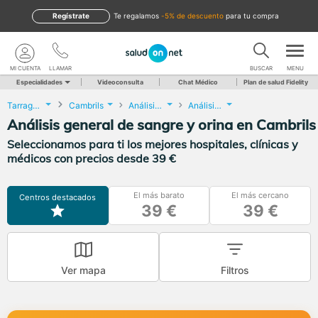
Regístrate
te regalamos
-5% de descuento
para tu compra
MI CUENTA
LLAMAR
BUSCAR
MENU
Especialidades
Videoconsulta
Chat Médico
Plan de salud Fidelity
Tarragona
Cambrils
Análisis Clínicos
Análisis general de sangre y orina
Análisis general de sangre y orina en Cambrils
Seleccionamos para ti los mejores hospitales, clínicas y
médicos con precios desde 39 €
El más barato
El más cercano
Centros destacados
39 €
39 €
Ver mapa
Filtros