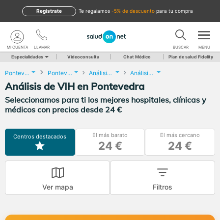
Regístrate
te regalamos
-5% de descuento
para tu compra
MI CUENTA
LLAMAR
BUSCAR
MENU
Especialidades
Videoconsulta
Chat Médico
Plan de salud Fidelity
Pontevedra
Pontevedra
Análisis Clínicos
Análisis de VIH
Análisis de VIH en Pontevedra
Seleccionamos para ti los mejores hospitales, clínicas y
médicos con precios desde 24 €
El más barato
El más cercano
Centros destacados
24 €
24 €
Ver mapa
Filtros