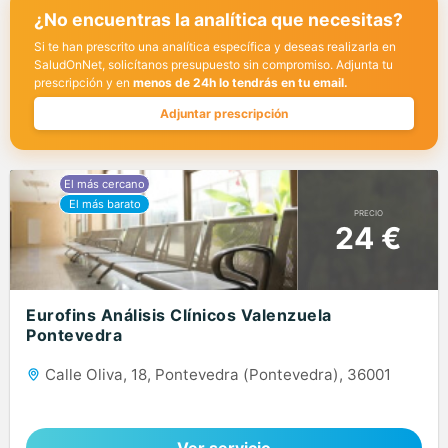
¿No encuentras la analítica que necesitas?
Si te han prescrito una analítica específica y deseas realizarla en
SaludOnNet, solicítanos presupuesto sin compromiso. Adjunta tu
prescripción y en
menos de 24h lo tendrás en tu email.
Adjuntar prescripción
PRECIO
24 €
Eurofins Análisis Clínicos Valenzuela
Pontevedra
Calle Oliva, 18, Pontevedra (Pontevedra), 36001