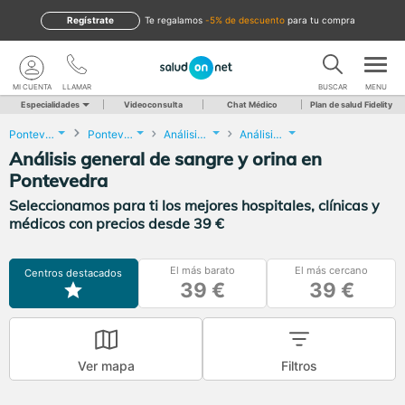
Regístrate
te regalamos
-5% de descuento
para tu compra
MI CUENTA
LLAMAR
BUSCAR
MENU
Especialidades
Videoconsulta
Chat Médico
Plan de salud Fidelity
Pontevedra
Pontevedra
Análisis Clínicos
Análisis general de sangre y orina
Análisis general de sangre y orina en
Pontevedra
Seleccionamos para ti los mejores hospitales, clínicas y
médicos con precios desde 39 €
El más barato
El más cercano
Centros destacados
39 €
39 €
Ver mapa
Filtros