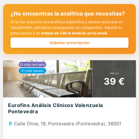
¿No encuentras la analítica que necesitas?
Si te han prescrito una analítica específica y deseas realizarla en
SaludOnNet, solicítanos presupuesto sin compromiso. Adjunta tu
prescripción y en
menos de 24h lo tendrás en tu email.
Adjuntar prescripción
PRECIO
39 €
Eurofins Análisis Clínicos Valenzuela
Pontevedra
Calle Oliva, 18, Pontevedra (Pontevedra), 36001