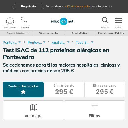
Regístrate
te regalamos
-5% de descuento
para tu compra
MI CUENTA
LLAMAR
BUSCAR
MENU
Especialidades
Videoconsulta
Chat Médico
Plan de salud Fidelity
Pontevedra
Pontevedra
Análisis Clínicos
Test ISAC de 112 proteínas alérgicas
Test ISAC de 112 proteínas alérgicas en
Pontevedra
Seleccionamos para ti los mejores hospitales, clínicas y
médicos con precios desde 295 €
El más barato
El más cercano
Centros destacados
295 €
295 €
Ver mapa
Filtros