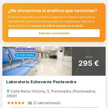
¿No encuentras la analítica que necesitas?
Si te han prescrito una analítica específica y deseas realizarla en
SaludOnNet, solicítanos presupuesto sin compromiso. Adjunta tu
prescripción y en
menos de 24h lo tendrás en tu email.
Adjuntar prescripción
PRECIO
295 €
Laboratorio Echevarne Pontevedra
Calle Reina Victoria, 5, Pontevedra (Pontevedra),
36001
(2 valoraciones)
10