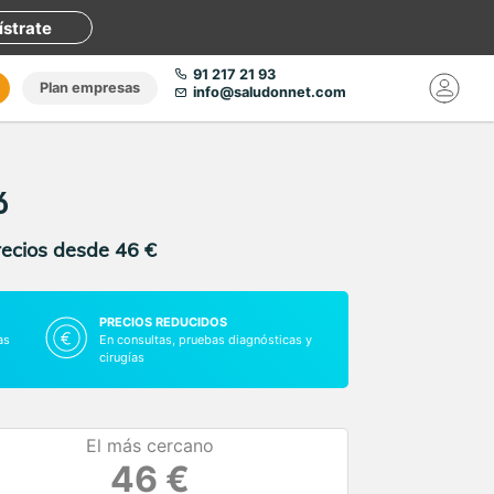
ístrate
91 217 21 93
Plan empresas
info@saludonnet.com
ó
recios desde 46 €
PRECIOS REDUCIDOS
as
En consultas, pruebas diagnósticas y
cirugías
El más cercano
46 €