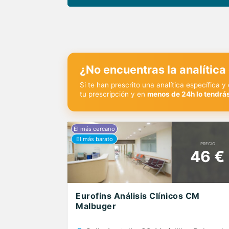
¿No encuentras la analítica
Si te han prescrito una analítica específica 
tu prescripción y en
menos de 24h lo tendrás
PRECIO
46 €
Eurofins Análisis Clínicos CM
Malbuger