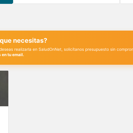
 que necesitas?
y deseas realizarla en SaludOnNet, solicítanos presupuesto sin compro
 en tu email.