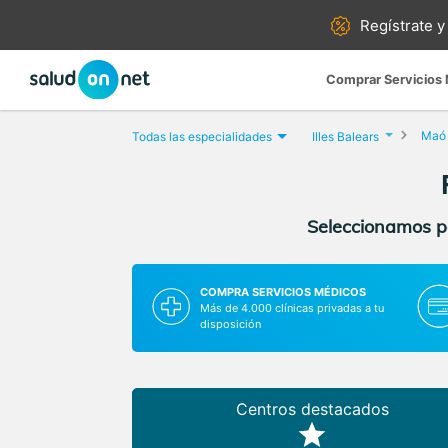
Regístrate y
Comprar Servicios
Maó
Todas las especialidades
Illes Balears
Seleccionamos pa
COMPRA SERVICIOS MÉDICOS
Más de 4.000 clínicas privadas a tu
disposición
Centros destacados