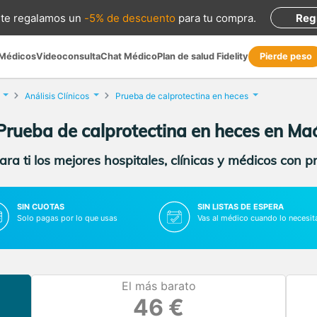
te regalamos
un
-5% de descuento
para tu compra
.
Reg
 Médicos
Videoconsulta
Chat Médico
Plan de salud Fidelity
Pierde peso
Análisis Clínicos
Prueba de calprotectina en heces
Prueba de calprotectina en heces en Ma
ra ti los mejores hospitales, clínicas y médicos con p
SIN CUOTAS
SIN LISTAS DE ESPERA
Solo pagas por lo que usas
Vas al médico cuando lo necesit
El más barato
46 €