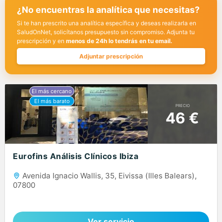
¿No encuentras la analítica que necesitas?
Si te han prescrito una analítica específica y deseas realizarla en
SaludOnNet, solicítanos presupuesto sin compromiso. Adjunta tu
prescripción y en
menos de 24h lo tendrás en tu email.
Adjuntar prescripción
PRECIO
46 €
Eurofins Análisis Clínicos Ibiza
Avenida Ignacio Wallis, 35, Eivissa (Illes Balears),
07800
Ver servicio