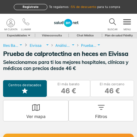
Regístrate
te regalamos
-5% de descuento
para tu compra
MI CUENTA
LLAMAR
BUSCAR
MENU
Especialidades
Videoconsulta
Chat Médico
Plan de salud Fidelity
Illes Balears
Eivissa
Análisis Clínicos
Prueba de calprotectina en heces
Prueba de calprotectina en heces en Eivissa
Seleccionamos para ti los mejores hospitales, clínicas y
médicos con precios desde 46 €
El más barato
El más cercano
Centros destacados
46 €
46 €
Ver mapa
Filtros