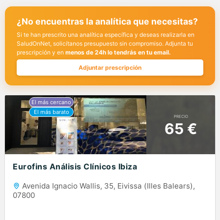
¿No encuentras la analítica que necesitas?
Si te han prescrito una analítica específica y deseas realizarla en
SaludOnNet, solicítanos presupuesto sin compromiso. Adjunta tu
prescripción y en
menos de 24h lo tendrás en tu email.
Adjuntar prescripción
PRECIO
65 €
Eurofins Análisis Clínicos Ibiza
Avenida Ignacio Wallis, 35, Eivissa (Illes Balears),
07800