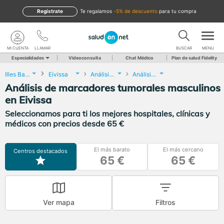
Regístrate
te regalamos
-5% de descuento
para tu compra
MI CUENTA
LLAMAR
BUSCAR
MENU
Especialidades
Videoconsulta
Chat Médico
Plan de salud Fidelity
Illes Balears
Eivissa
Análisis Clínicos
Análisis de marcadores tumorales masculinos
Análisis de marcadores tumorales masculinos
en Eivissa
Seleccionamos para ti los mejores hospitales, clínicas y
médicos con precios desde 65 €
El más barato
El más cercano
Centros destacados
65 €
65 €
Ver mapa
Filtros