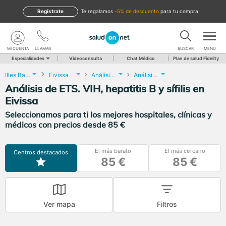
Regístrate
te regalamos
-5% de descuento
para tu compra
MI CUENTA
LLAMAR
BUSCAR
MENU
Especialidades
Videoconsulta
Chat Médico
Plan de salud Fidelity
Illes Balears
Eivissa
Análisis Clínicos
Análisis de ETS. VIH, hepatitis B y sífilis
Análisis de ETS. VIH, hepatitis B y sífilis en
Eivissa
Seleccionamos para ti los mejores hospitales, clínicas y
médicos con precios desde 85 €
El más barato
El más cercano
Centros destacados
85 €
85 €
Ver mapa
Filtros