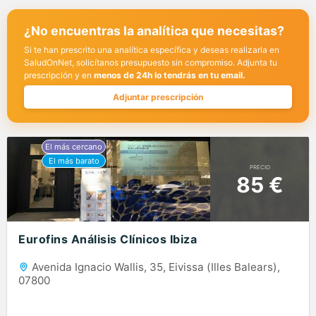
¿No encuentras la analítica que necesitas?
Si te han prescrito una analítica específica y deseas realizarla en
SaludOnNet, solicítanos presupuesto sin compromiso. Adjunta tu
prescripción y en
menos de 24h lo tendrás en tu email.
Adjuntar prescripción
PRECIO
85 €
Eurofins Análisis Clínicos Ibiza
Avenida Ignacio Wallis, 35, Eivissa (Illes Balears),
07800