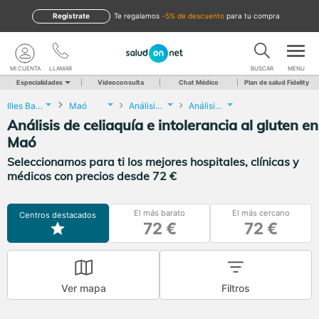
Regístrate
te regalamos
-5% de descuento
para tu compra
MI CUENTA
LLAMAR
BUSCAR
MENU
Especialidades
Videoconsulta
Chat Médico
Plan de salud Fidelity
Illes Balears
Maó
Análisis Clínicos
Análisis de celiaquía e intolerancia al gluten
Análisis de celiaquía e intolerancia al gluten en
Maó
Seleccionamos para ti los mejores hospitales, clínicas y
médicos con precios desde 72 €
El más barato
El más cercano
Centros destacados
72 €
72 €
Ver mapa
Filtros