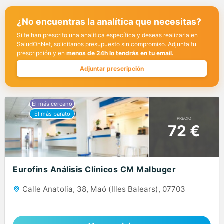
¿No encuentras la analítica que necesitas?
Si te han prescrito una analítica específica y deseas realizarla en
SaludOnNet, solicítanos presupuesto sin compromiso. Adjunta tu
prescripción y en
menos de 24h lo tendrás en tu email.
Adjuntar prescripción
PRECIO
72 €
Eurofins Análisis Clínicos CM Malbuger
Calle Anatolia, 38, Maó (Illes Balears), 07703