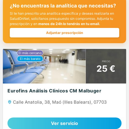
¿No encuentras la analítica que necesitas?
Si te han prescrito una analítica específica y deseas realizarla en
SaludOnNet, solicítanos presupuesto sin compromiso. Adjunta tu
prescripción y en
menos de 24h lo tendrás en tu email.
Adjuntar prescripción
PRECIO
25 €
Eurofins Análisis Clínicos CM Malbuger
Calle Anatolia, 38, Maó (Illes Balears), 07703
Ver servicio