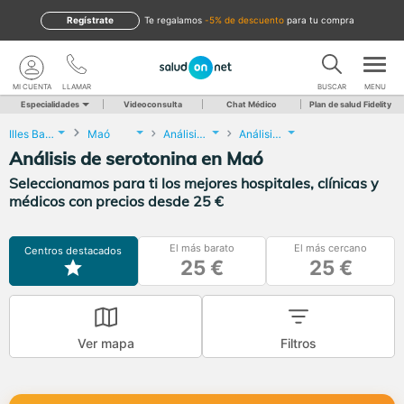
Regístrate
te regalamos
-5% de descuento
para tu compra
MI CUENTA
LLAMAR
BUSCAR
MENU
Especialidades
Videoconsulta
Chat Médico
Plan de salud Fidelity
Illes Balears
Maó
Análisis Clínicos
Análisis de serotonina
Análisis de serotonina en Maó
Seleccionamos para ti los mejores hospitales, clínicas y
médicos con precios desde 25 €
El más barato
El más cercano
Centros destacados
25 €
25 €
Ver mapa
Filtros