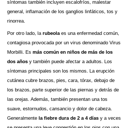
síntomas también incluyen escalofríos, malestar
general, inflamación de los ganglios linfáticos, tos y
rinorrea.
Por otro lado, la
rube
ola
es una enfermedad común,
contagiosa provocada por un virus denominado Virus
Morbilli. Es
m
ás común en niños de más de los
dos años
y también puede afectar a adultos. Los
síntomas principales son los mismos. La erupción
cutánea cubre brazos, pies, cara, tórax, debajo de
los brazos, parte superior de las piernas y detrás de
las orejas. Además, también presentan una tos
suave, estornudos, cansancio y dolor de cabeza.
Generalmente
la
fiebre dura de 2 a 4 días
y a veces
se presenta una leve congestión en los ojos con una