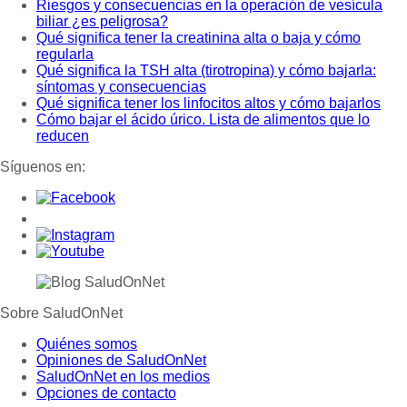
Riesgos y consecuencias en la operación de vesícula
biliar ¿es peligrosa?
Qué significa tener la creatinina alta o baja y cómo
regularla
Qué significa la TSH alta (tirotropina) y cómo bajarla:
síntomas y consecuencias
Qué significa tener los linfocitos altos y cómo bajarlos
Cómo bajar el ácido úrico. Lista de alimentos que lo
reducen
Síguenos en:
Sobre SaludOnNet
Quiénes somos
Opiniones de SaludOnNet
SaludOnNet en los medios
Opciones de contacto