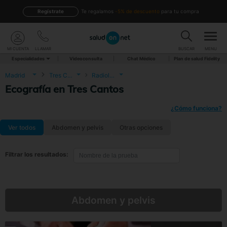
Regístrate
te regalamos
-5% de descuento
para tu compra
MI CUENTA
LLAMAR
BUSCAR
MENU
Especialidades
Videoconsulta
Chat Médico
Plan de salud Fidelity
Madrid
Tres Cantos
Radiología
Ecografía en Tres Cantos
¿Cómo funciona?
Ver todos
Abdomen y pelvis
Otras opciones
Filtrar los resultados:
Abdomen y pelvis